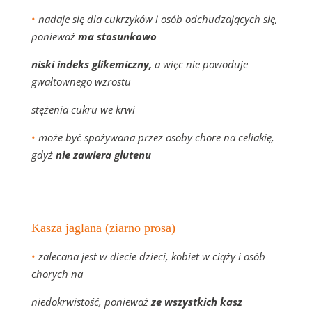
•
nadaje się dla cukrzyków i osób odchudzających się,
ponieważ
ma stosunkowo
niski indeks glikemiczny,
a więc nie powoduje
gwałtownego wzrostu
stężenia cukru we krwi
•
może być spożywana przez osoby chore na celiakię,
gdyż
nie zawiera glutenu
Idealna do: dań mięsnych, grzybowych, farszów do
naleśników,
Kasza jaglana (ziarno prosa)
•
zalecana jest w diecie dzieci, kobiet w ciąży i osób
chorych na
niedokrwistość, ponieważ
ze wszystkich kasz